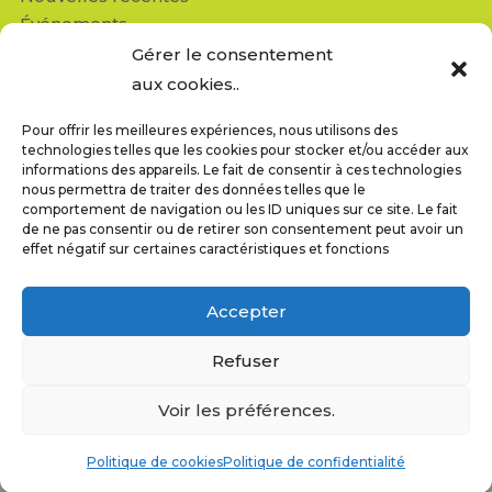
Événements
Médias
Gérer le consentement
Revue de presse
aux cookies..
Pour offrir les meilleures expériences, nous utilisons des
Contactez-nous
technologies telles que les cookies pour stocker et/ou accéder aux
Réseau Enfants-Retour
informations des appareils. Le fait de consentir à ces technologies
nous permettra de traiter des données telles que le
950, av. Beaumont, bureau 103
comportement de navigation ou les ID uniques sur ce site. Le fait
Montréal (QC) H3N 1V5
de ne pas consentir ou de retirer son consentement peut avoir un
info@reseauenfantsretour.ong
effet négatif sur certaines caractéristiques et fonctions
T : 514-843-4333
F : 514-843-8211
Accepter
Refuser
Voir les préférences.
© Réseau Enfants-Retour • Tous droits réservés •
Politique
Politique de cookies
Politique de confidentialité
de confidentialite
• Site conçu par
Phil