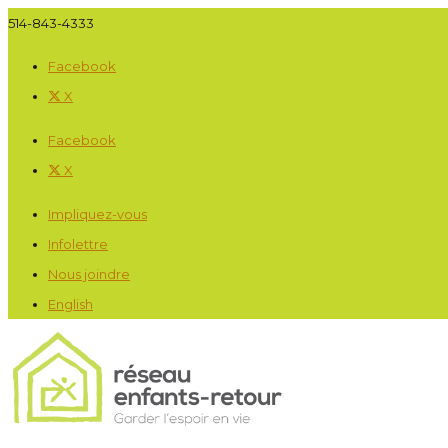
514-843-4333
Facebook
X
Facebook
X
Impliquez-vous
Infolettre
Nous joindre
English