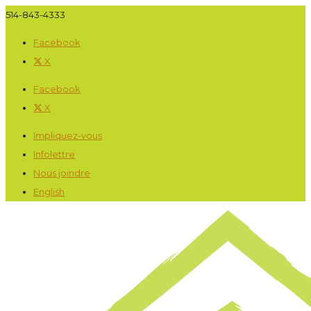
514-843-4333
Facebook
X
Facebook
X
Impliquez-vous
Infolettre
Nous joindre
English