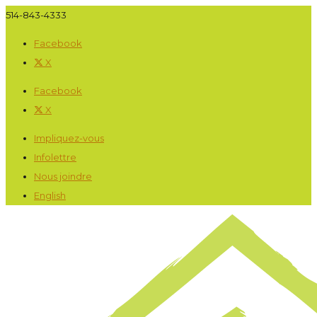
514-843-4333
Facebook
X
Facebook
X
Impliquez-vous
Infolettre
Nous joindre
English