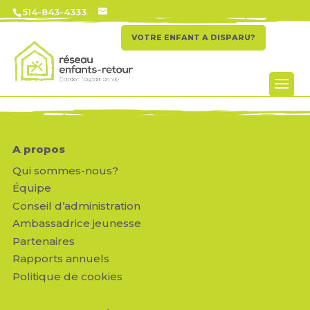
514-843-4333
VOTRE ENFANT A DISPARU?
A propos
Qui sommes-nous?
Équipe
Conseil d’administration
Ambassadrice jeunesse
Partenaires
Rapports annuels
Politique de cookies