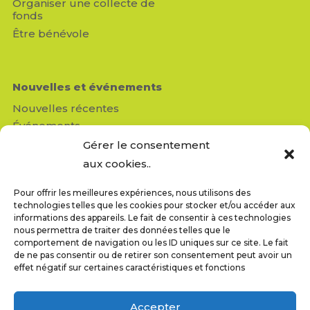
Organiser une collecte de
fonds
Être bénévole
Nouvelles et événements
Nouvelles récentes
Événements
Médias
Gérer le consentement
Revue de presse
aux cookies..
Pour offrir les meilleures expériences, nous utilisons des
Contactez-nous
technologies telles que les cookies pour stocker et/ou accéder aux
Réseau Enfants-Retour
informations des appareils. Le fait de consentir à ces technologies
nous permettra de traiter des données telles que le
950, av. Beaumont, bureau 103
comportement de navigation ou les ID uniques sur ce site. Le fait
Montréal (QC) H3N 1V5
de ne pas consentir ou de retirer son consentement peut avoir un
info@reseauenfantsretour.ong
effet négatif sur certaines caractéristiques et fonctions
T : 514-843-4333
F : 514-843-8211
Accepter