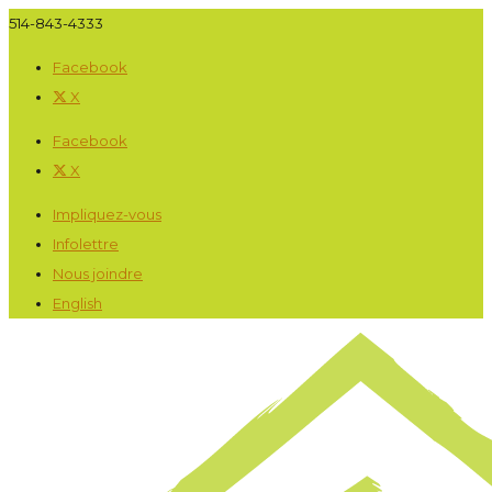
514-843-4333
Facebook
X
Facebook
X
Impliquez-vous
Infolettre
Nous joindre
English