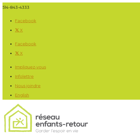
514-843-4333
Facebook
X
Facebook
X
Impliquez-vous
Infolettre
Nous joindre
English