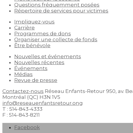
Questions fréquemment posées
Répertoire de services pour victimes
Impliquez-vous
Carrière
Programmes de dons
Organiser une collecte de fonds
Être bénévole
Nouvelles et événements
Nouvelles récentes
Événements
Médias
Revue de presse
Contactez-nous
Réseau Enfants-Retour
950, av. B
Montréal (QC) H3N 1V5
info@reseauenfantsretour.ong
T : 514-843-4333
F : 514-843-8211
Facebook