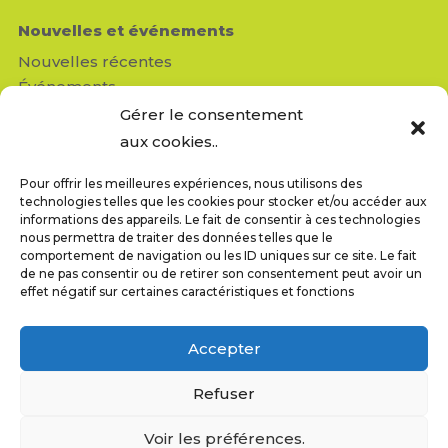
Nouvelles et événements
Nouvelles récentes
Événements
Médias
Gérer le consentement
Revue de presse
aux cookies..
Pour offrir les meilleures expériences, nous utilisons des
Contactez-nous
technologies telles que les cookies pour stocker et/ou accéder aux
Réseau Enfants-Retour
informations des appareils. Le fait de consentir à ces technologies
nous permettra de traiter des données telles que le
950, av. Beaumont, bureau 103
comportement de navigation ou les ID uniques sur ce site. Le fait
Montréal (QC) H3N 1V5
de ne pas consentir ou de retirer son consentement peut avoir un
info@reseauenfantsretour.ong
effet négatif sur certaines caractéristiques et fonctions
T : 514-843-4333
F : 514-843-8211
Accepter
Refuser
Voir les préférences.