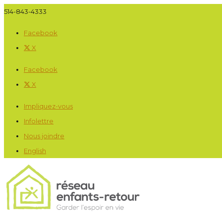
514-843-4333
Facebook
X
Facebook
X
Impliquez-vous
Infolettre
Nous joindre
English