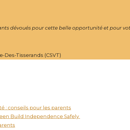
nts dévoués pour cette belle opportunité et pour vot
ée-Des-Tisserands (CSVT)
é : conseils pour les parents
 Teen Build Independence Safely
arents