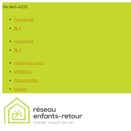
514-843-4333
Facebook
X
Facebook
X
Impliquez-vous
Infolettre
Nous joindre
English