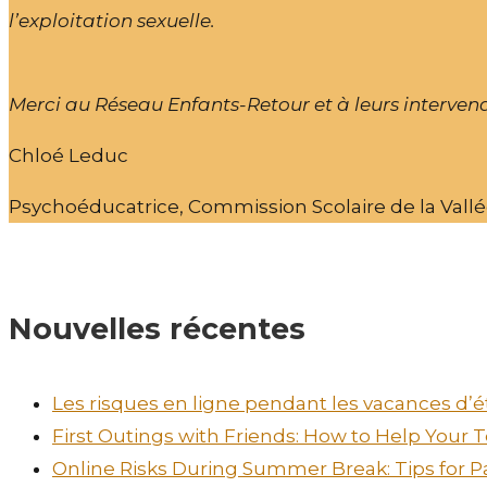
l’exploitation sexuelle.
Merci au Réseau Enfants-Retour et à leurs intervena
Chloé Leduc
Psychoéducatrice, Commission Scolaire de la Vall
Nouvelles récentes
Les risques en ligne pendant les vacances d’ét
First Outings with Friends: How to Help Your
Online Risks During Summer Break: Tips for P