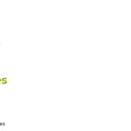
,
es
les