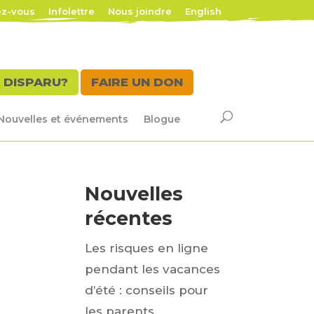
ez-vous
Infolettre
Nous joindre
English
 DISPARU?
FAIRE UN DON
Nouvelles et événements
Blogue
Nouvelles
récentes
Les risques en ligne
pendant les vacances
d’été : conseils pour
les parents