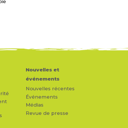
oie
Nouvelles et
événements
Nouvelles récentes
rité
Événements
ent
Médias
Revue de presse
s