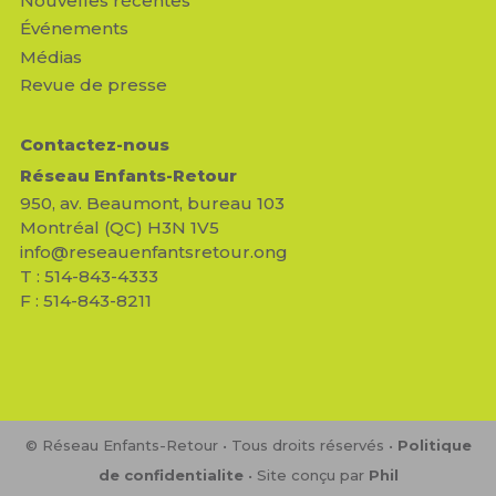
Nouvelles récentes
Événements
Médias
Revue de presse
Contactez-nous
Réseau Enfants-Retour
950, av. Beaumont, bureau 103
Montréal (QC) H3N 1V5
info@reseauenfantsretour.ong
T : 514-843-4333
F : 514-843-8211
© Réseau Enfants-Retour • Tous droits réservés •
Politique
de confidentialite
• Site conçu par
Phil