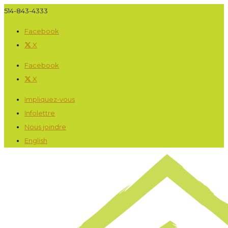
514-843-4333
Facebook
X
Facebook
X
Impliquez-vous
Infolettre
Nous joindre
English