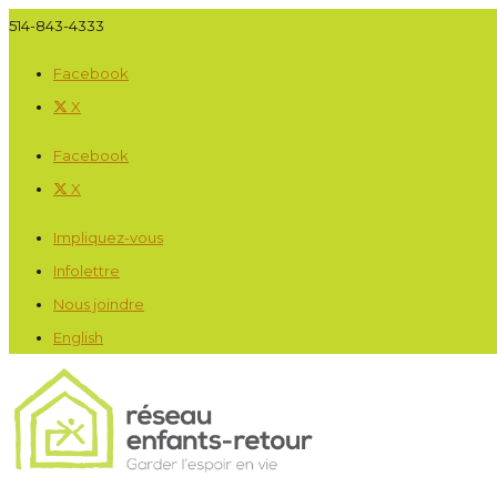
514-843-4333
Facebook
X
Facebook
X
Impliquez-vous
Infolettre
Nous joindre
English