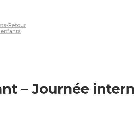
nts-Retour
 enfants
ant – Journée inter