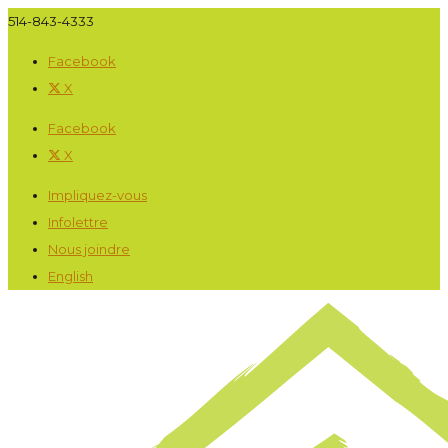
514-843-4333
Facebook
X
Facebook
X
Impliquez-vous
Infolettre
Nous joindre
English