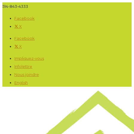
514-843-4333
Facebook
X
Facebook
X
Impliquez-vous
Infolettre
Nous joindre
English