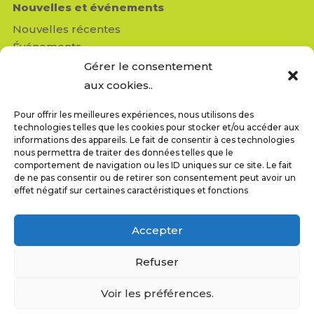
Nouvelles et événements
Nouvelles récentes
Événements
Médias
Gérer le consentement
Revue de presse
aux cookies..
Pour offrir les meilleures expériences, nous utilisons des
Contactez-nous
technologies telles que les cookies pour stocker et/ou accéder aux
Réseau Enfants-Retour
informations des appareils. Le fait de consentir à ces technologies
nous permettra de traiter des données telles que le
950, av. Beaumont, bureau 103
comportement de navigation ou les ID uniques sur ce site. Le fait
Montréal (QC) H3N 1V5
de ne pas consentir ou de retirer son consentement peut avoir un
info@reseauenfantsretour.ong
effet négatif sur certaines caractéristiques et fonctions
T : 514-843-4333
F : 514-843-8211
Accepter
Refuser
Voir les préférences.
© Réseau Enfants-Retour • Tous droits réservés •
Politique