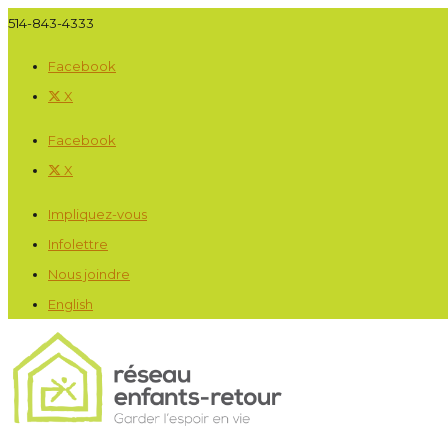
514-843-4333
Facebook
X
Facebook
X
Impliquez-vous
Infolettre
Nous joindre
English