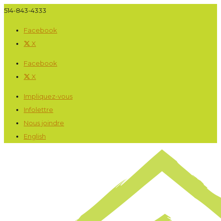
514-843-4333
Facebook
X
Facebook
X
Impliquez-vous
Infolettre
Nous joindre
English