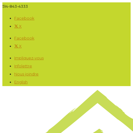
514-843-4333
Facebook
X
Facebook
X
Impliquez-vous
Infolettre
Nous joindre
English